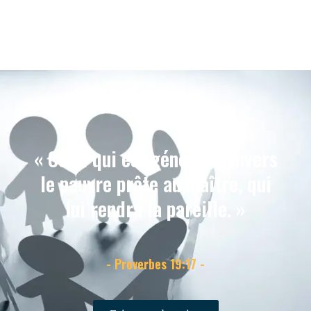
« Celui qui est généreux envers
le pauvre prête au maître, qui
lui rendra la pareille. »
- Proverbes 19:17 -