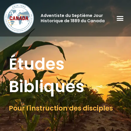
Aller
au
Adventiste du Septième Jour
contenu
Historique de 1889 du Canada
Études
Bibliques
Pour l'instruction des disciples